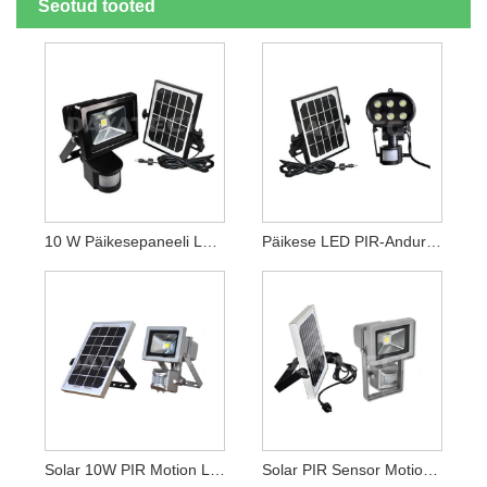
Seotud tooted
10 W Päikesepaneeli Laadija LED-Töötuli
Päikese LED PIR-Anduri Turvavalgusti
Solar 10W PIR Motion LED Turvavalgusti
Solar PIR Sensor Motion LED Prožektor