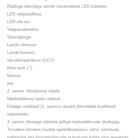
Rääkige kliendiga nende nõudmistest LED-tuledele,
LED valgusallikas:
LED-ide arv:
Valgusrakendus:
Sisendpinge:
Lambi võimsus:
Lambi luumen:
Värvitemperatuur (CCT):
Kiire nurk (°):
Manus:
jne.
2. samm. Hindamise näidis
Näidistellimus vastu võetud.
Esitage näidised (1. sammu alusel) klientidele kvaliteedi
viitamiseks
3. samm. Arutage näidiste põhjal mahutellimuse üksikasju.
Turvaline kinnitus mudeli spetsifikatsiooni, värvi, kinnituse,
pakkimise jms hinnatingimuste ja koguste kohta ning teavitada