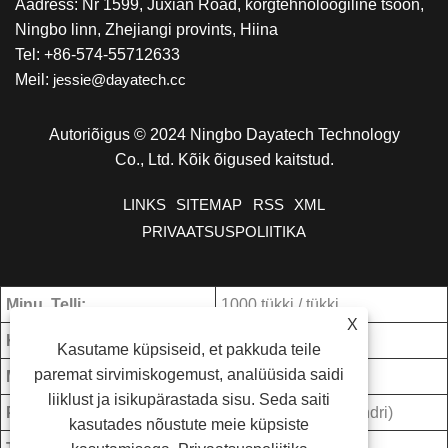
Aadress: Nr 1599, Juxian Road, kõrgtehnoloogiline tsoon,
Ningbo linn, Zhejiangi provints, Hiina
Tel: +86-574-55712633
Meil:
jessie@dayatech.cc
Autoriõigus © 2024 Ningbo Dayatech Technology
Co., Ltd. Kõik õigused kaitstud.
LINKS
SITEMAP
RSS
XML
PRIVAATSUSPOLIITIKA
Minu. Telli:
1000 tükki / tükki
X
Kaubandustähtaeg:
FOB
Kasutame küpsiseid, et pakkuda teile
paremat sirvimiskogemust, analüüsida saidi
Maksetingimused:
T/T
liiklust ja isikupärastada sisu. Seda saiti
Päritolukoht:
Zhejiang, Hiina (Mandri)
kasutades nõustute meie küpsiste