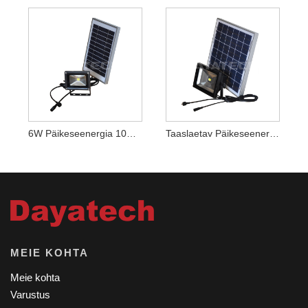
6W Päikeseenergia 10W LED-Valgusti
Taaslaetav Päikeseenergia LED-Valgusti
MEIE KOHTA
Meie kohta
Varustus