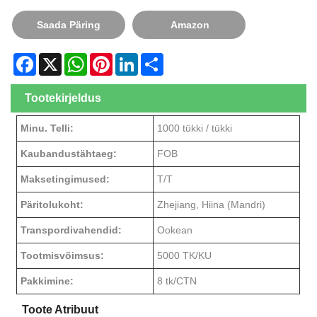
Saada Päring
Amazon
Facebook
X
WhatsApp
Pinterest
LinkedIn
Share
Tootekirjeldus
Minu. Telli:
1000 tükki / tükki
Kaubandustähtaeg:
FOB
Maksetingimused:
T/T
Päritolukoht:
Zhejiang, Hiina (Mandri)
Transpordivahendid:
Ookean
Tootmisvõimsus:
5000 TK/KU
Pakkimine:
8 tk/CTN
Toote Atribuut