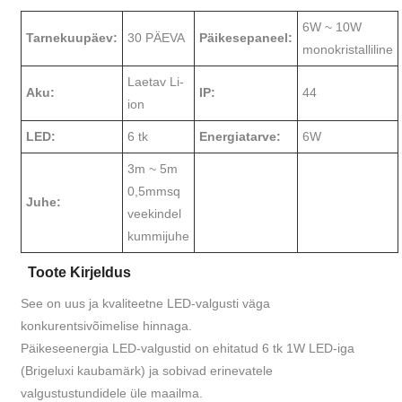
6W ~ 10W
Tarnekuupäev:
30 PÄEVA
Päikesepaneel:
monokristalliline
Laetav Li-
Aku:
IP:
44
ion
LED:
6 tk
Energiatarve:
6W
3m ~ 5m
0,5mmsq
Juhe:
veekindel
kummijuhe
Toote Kirjeldus
See on uus ja kvaliteetne LED-valgusti väga
konkurentsivõimelise hinnaga.
Päikeseenergia LED-valgustid on ehitatud 6 tk 1W LED-iga
(Brigeluxi kaubamärk) ja sobivad erinevatele
valgustustundidele üle maailma.