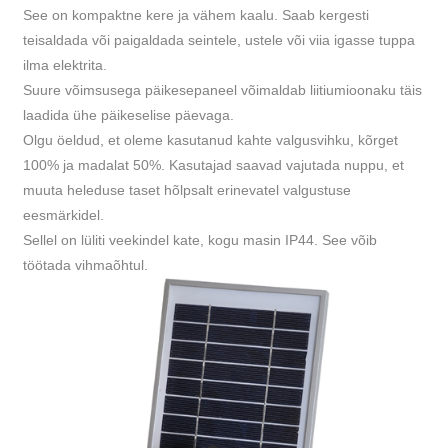
See on kompaktne kere ja vähem kaalu. Saab kergesti
teisaldada või paigaldada seintele, ustele või viia igasse tuppa
ilma elektrita.
Suure võimsusega päikesepaneel võimaldab liitiumioonaku täis
laadida ühe päikeselise päevaga.
Olgu öeldud, et oleme kasutanud kahte valgusvihku, kõrget
100% ja madalat 50%. Kasutajad saavad vajutada nuppu, et
muuta heleduse taset hõlpsalt erinevatel valgustuse
eesmärkidel.
Sellel on lüliti veekindel kate, kogu masin IP44. See võib
töötada vihmaõhtul.