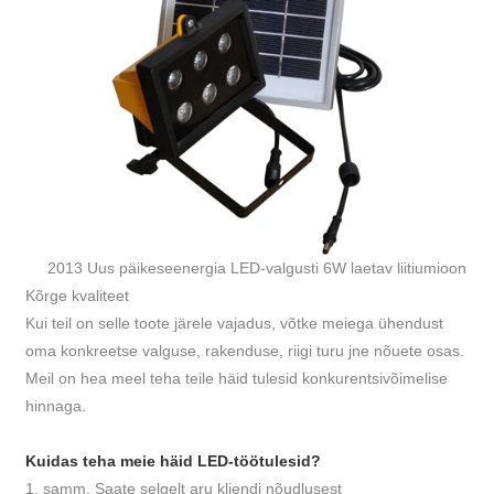
2013 Uus päikeseenergia LED-valgusti 6W laetav liitiumioon
Kõrge kvaliteet
Kui teil on selle toote järele vajadus, võtke meiega ühendust
oma konkreetse valguse, rakenduse, riigi turu jne nõuete osas.
Meil on hea meel teha teile häid tulesid konkurentsivõimelise
hinnaga.
Kuidas teha meie häid LED-töötulesid?
1. samm. Saate selgelt aru kliendi nõudlusest