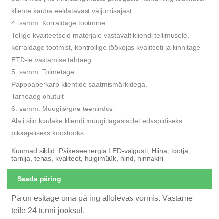
kliente kauba eeldatavast väljumisajast.
4. samm. Korraldage tootmine
Tellige kvaliteetseid materjale vastavalt kliendi tellimusele,
korraldage tootmist, kontrollige töökojas kvaliteeti ja kinnitage
ETD-le vastamise tähtaeg.
5. samm. Toimetage
Papppaberkarp klientide saatmismärkidega.
Tarneaeg ohutult
6. samm. Müügijärgne teenindus
Alati siin kuulake kliendi müügi tagasisidet edaspidiseks
pikaajaliseks koostööks
Kuumad sildid: Päikeseenergia LED-valgusti, Hiina, tootja,
tarnija, tehas, kvaliteet, hulgimüük, hind, hinnakiri
Saada päring
Palun esitage oma päring allolevas vormis. Vastame
teile 24 tunni jooksul.