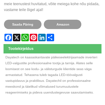
meie teenustest huvitatud, võite meiega kohe nõu pidada,
vastame teile õigel ajal!
Saada Päring
Amazon
Facebook
X
WhatsApp
Pinterest
LinkedIn
Share
Tootekirjeldus
Dayatech on kaasaskantavate päikeseelektrijaamade inverteri
LED-valgustite professionaalne tootja ja tarnija. Alates selle
loomisest on see kodu- ja välisturgude klientide seas väga
armastatud. Tehasena tuleb tagada LED-töövalgusti
vastupidavus ja praktilisus. Dayatechil on professionaalne
meeskond ja täielikud võimalused turumuutustele
reageerimiseks ja pideva uuendustegevuse saavutamiseks.