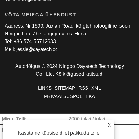
VÕTA MEIEGA ÜHENDUST
Aadress: Nr 1599, Juxian Road, kõrgtehnoloogiline tsoon,
Ningbo linn, Zhejiangi provints, Hiina
Tel: +86-574-55712633
Meil:
jessie@dayatech.cc
Autoriõigus © 2024 Ningbo Dayatech Technology
Co., Ltd. Kõik õigused kaitstud.
LINKS
SITEMAP
RSS
XML
PRIVAATSUSPOLIITIKA
Minu. Telli:
2000 tükki / tükki
X
Kaubandustähtaeg:
FOB
Kasutame küpsiseid, et pakkuda teile