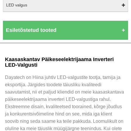
LED valgus
Esiletõstetud tooted
Kaasaskantav Päikeseelektrijaama Inverteri
LED-Valgusti
Dayatech on Hiina juhtiv LED-valgustite tootja, tarnija ja
eksportija. Järgides toodete täiusliku kvaliteedi
saavutamist, nii et paljud kliendid on meie kaasaskantava
päikeseelektrijaama inverteri LED-valgustiga rahul.
Ekstreemne disain, kvaliteetsed toorained, kõrge jõudlus
ja konkurentsivõimeline hind on see, mida iga klient
soovib ning seda saame ka teile pakkuda. Loomulikult on
oluline ka meie täiuslik müügijärgne teenindus. Kui olete