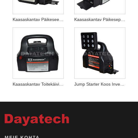
Kaasaskantav Päikeseelektrijaama Inverter LED-Töötuli
Kaasaskantav Päikesepatarei Käivitaja
Kaasaskantav Toitekäivitus
Jump Starter Koos Inverteri Jõujaamaga
MEIE KOHTA