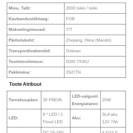
Minu. Telli:
2000 tükki / tükki
Kaubandustähtaeg:
FOB
Maksetingimused:
T/T
Päritolukoht:
Zhejiang, Hiina (Mandri)
Transpordivahendid:
Ookean
Tootmisvõimsus:
5000 TK/KU
Pakkimine:
3S/CTN
Toote Atribuut
LED-valgusti
Tarnekuupäev:
30 PÄEVA
20W
Energiatarve:
8 * LED / 1
SLA aku
LED:
Aku:
Flood LED
12V 7Ah
DC 15-18V
4,5/10,5