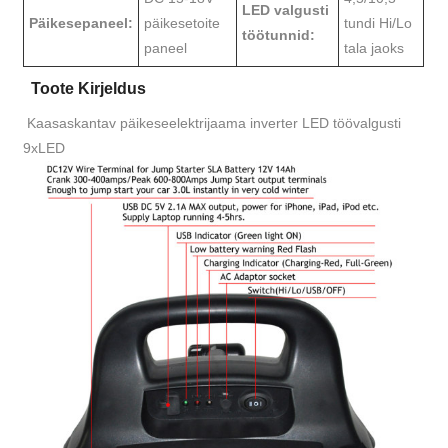
LED valgusti
Päikesepaneel:
päikesetoite
tundi Hi/Lo
töötunnid:
paneel
tala jaoks
Toote Kirjeldus
Kaasaskantav päikeseelektrijaama inverter LED töövalgusti
9xLED