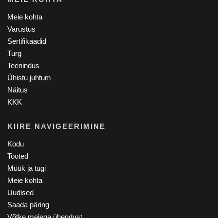
Meie kohta
Varustus
Sertifikaadid
Turg
Teenindus
Ühistu juhtum
Näitus
KKK
KIIRE NAVIGEERIMINE
Kodu
Tooted
Müük ja tugi
Meie kohta
Uudised
Saada päring
Võtke meiega ühendust