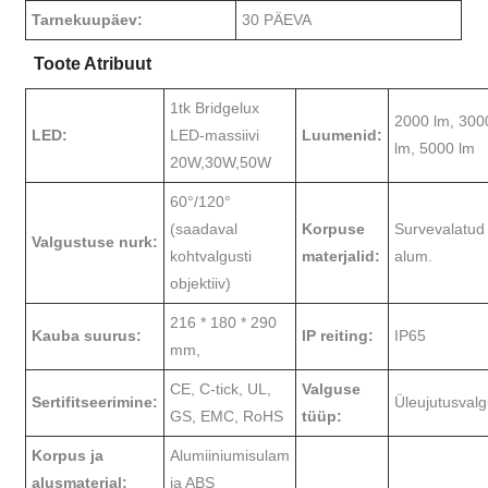
Tarnekuupäev:
30 PÄEVA
Toote Atribuut
1tk Bridgelux
2000 lm, 300
LED:
LED-massiivi
Luumenid:
lm, 5000 lm
20W,30W,50W
60°/120°
(saadaval
Korpuse
Survevalatud
Valgustuse nurk:
kohtvalgusti
materjalid:
alum.
objektiiv)
216 * 180 * 290
Kauba suurus:
IP reiting:
IP65
mm,
CE, C-tick, UL,
Valguse
Sertifitseerimine:
Üleujutusval
GS, EMC, RoHS
tüüp:
Korpus ja
Alumiiniumisulam
alusmaterjal:
ja ABS