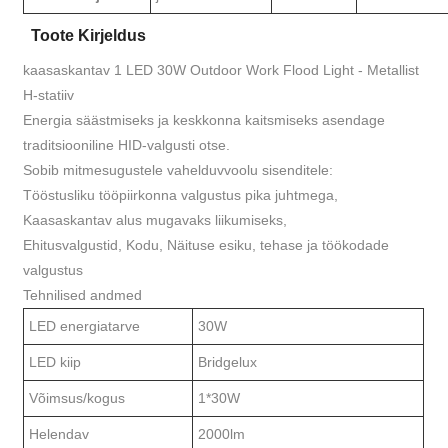
Toote Kirjeldus
kaasaskantav 1 LED 30W Outdoor Work Flood Light - Metallist
H-statiiv
Energia säästmiseks ja keskkonna kaitsmiseks asendage
traditsiooniline HID-valgusti otse.
Sobib mitmesugustele vahelduvvoolu sisenditele:
Tööstusliku tööpiirkonna valgustus pika juhtmega,
Kaasaskantav alus mugavaks liikumiseks,
Ehitusvalgustid, Kodu, Näituse esiku, tehase ja töökodade
valgustus
Tehnilised andmed
LED energiatarve
30W
LED kiip
Bridgelux
Võimsus/kogus
1*30W
Helendav
2000lm