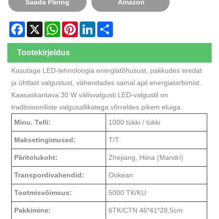
Saada Päring
Amazon
Facebook
X
WhatsApp
Pinterest
LinkedIn
Share
Tootekirjeldus
Kasutage LED-tehnoloogia energiatõhusust, pakkudes eredat
ja ühtlast valgustust, vähendades samal ajal energiatarbimist.
Kaasaskantava 30 W välisvalgusti LED-valgustil on
traditsiooniliste valgusallikatega võrreldes pikem eluiga.
Minu. Telli:
1000 tükki / tükki
Maksetingimused:
T/T
Päritolukoht:
Zhejiang, Hiina (Mandri)
Transpordivahendid:
Ookean
Tootmisvõimsus:
5000 TK/KU
Pakkimine:
6TK/CTN 46*41*28,5cm