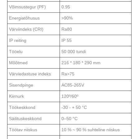
Võimsustegur (PF)
0.95
Energiatõhusus
>90%
Värviindeks (CRI)
Ra80
IP reiting
IP 55
Tööelu
50 000 tundi
Mõõtmed
216 * 180 * 290 mm
Värviedastuse indeks
Ra>75
Sisendpinge
AC85-265V
Kiirnurk
120º/60º
Töökeskkond
-30 - + 50 °C
Säilituskeskkond
0–50 °C
Töötav niiskus
10 % ~ 90 % suhteline niiskus