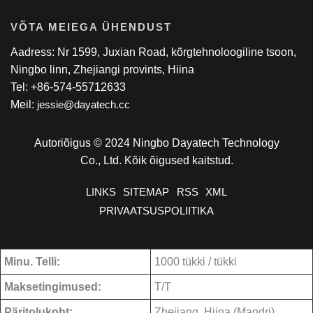
VÕTA MEIEGA ÜHENDUST
Aadress: Nr 1599, Juxian Road, kõrgtehnoloogiline tsoon,
Ningbo linn, Zhejiangi provints, Hiina
Tel: +86-574-55712633
Meil:
jessie@dayatech.cc
Autoriõigus © 2024 Ningbo Dayatech Technology
Co., Ltd. Kõik õigused kaitstud.
LINKS
SITEMAP
RSS
XML
PRIVAATSUSPOLIITIKA
Minu. Telli:
1000 tükki / tükki
Maksetingimused:
T/T
Päritolukoht:
Zhejiang, Hiina (Mandri)