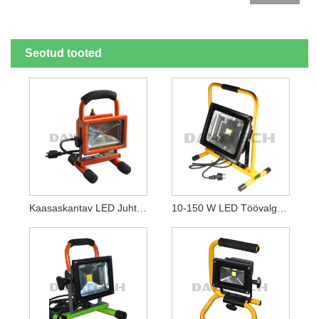
Seotud tooted
Kaasaskantav LED Juhtmega Töövalgusti Vahelduvvoolu Üleujutuslamp
10-150 W LED Töövalgusti