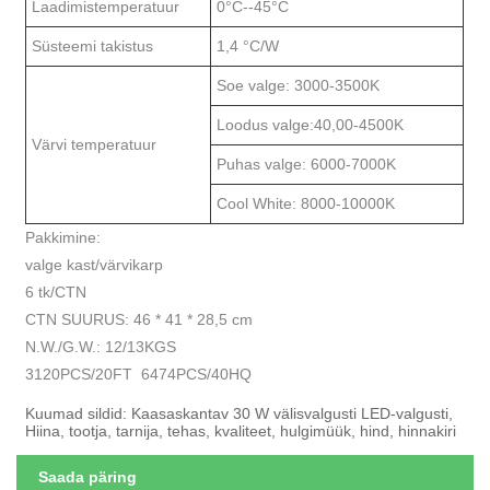
Laadimistemperatuur
0°C--45°C
Süsteemi takistus
1,4 °C/W
Soe valge: 3000-3500K
Loodus valge:40,00-4500K
Värvi temperatuur
Puhas valge: 6000-7000K
Cool White: 8000-10000K
Pakkimine:
valge kast/värvikarp
6 tk/CTN
CTN SUURUS: 46 * 41 * 28,5 cm
N.W./G.W.: 12/13KGS
3120PCS/20FT 6474PCS/40HQ
Kuumad sildid: Kaasaskantav 30 W välisvalgusti LED-valgusti,
Hiina, tootja, tarnija, tehas, kvaliteet, hulgimüük, hind, hinnakiri
Saada päring